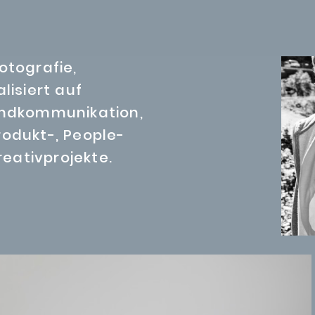
Fotografie,
lisiert auf
randkommunikation,
rodukt-, People-
eativprojekte.