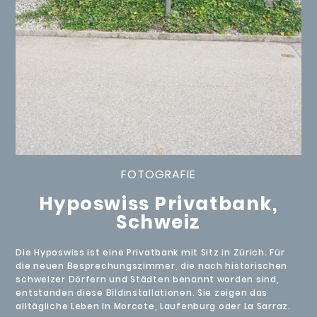
FOTOGRAFIE
Hyposwiss Privatbank,
Schweiz
Die Hyposwiss ist eine Privatbank mit Sitz in Zürich. Für
die neuen Besprechungszimmer, die nach historischen
schweizer Dörfern und Städten benannt worden sind,
entstanden diese Bildinstallationen. Sie zeigen das
alltägliche Leben In Morcote, Laufenburg oder La Sarraz.